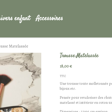
ivers enfant
Accessoires
usse Matelassée
Trousse Matelassée
18,00 €
TTC
Une trousse toute molletonnée po
bijoux etc.
Pensée pour revaloriser des chut
matelassé et intérieur en coton un
Dimensions : 22x16 cm environ