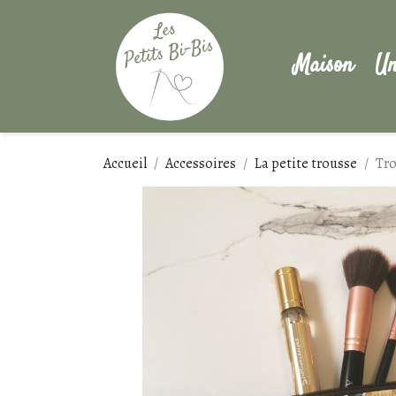
Maison
Un
Accueil
Accessoires
La petite trousse
Tro