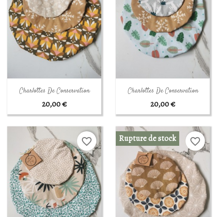
Aperçu rapide
Aperçu rapide


Charlottes De Conservation
Charlottes De Conservation
20,00 €
20,00 €
Rupture de stock
favorite_border
favorite_border