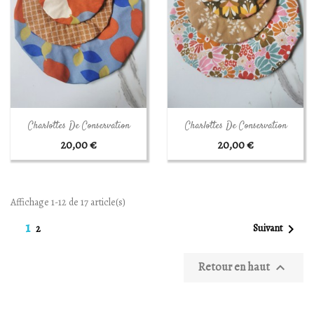
Aperçu rapide
Aperçu rapide


Charlottes De Conservation
Charlottes De Conservation
20,00 €
20,00 €
Affichage 1-12 de 17 article(s)
1

Suivant
2
Retour en haut
