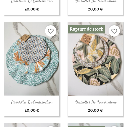
Aperçu rapide
Aperçu rapide


Charlottes De Conservation
Charlottes De Conservation
20,00 €
20,00 €
Rupture de stock
favorite_border
favorite_border
Aperçu rapide
Aperçu rapide


Charlottes De Conservation
Charlottes De Conservation
20,00 €
20,00 €