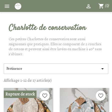
shopping_cart


(0)
Charlotte de conservation
Ces petites Charlottes de conservation sont aussi
mignonnes que pratiques. Elles se composent de 2 couches
de cotons et peuvent ainsi être lavées en machine à 40° sans
s'abîmer.

Pertinence
Affichage 1-12 de 17 article(s)
Rupture de stock
favorite_border
favorite_border