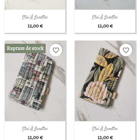
Aperçu rapide
Aperçu rapide


Etui À Lunettes
Etui À Lunettes
12,00 €
12,00 €
Rupture de stock
favorite_border
favorite_border
Aperçu rapide
Aperçu rapide


Etui À Lunettes
Etui À Lunettes
12,00 €
12,00 €