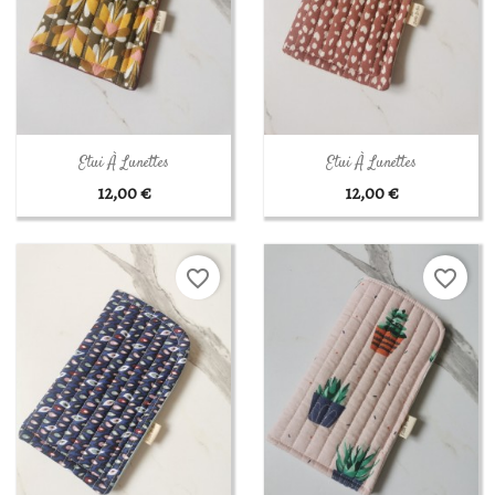
Aperçu rapide
Aperçu rapide


Etui À Lunettes
Etui À Lunettes
12,00 €
12,00 €
favorite_border
favorite_border