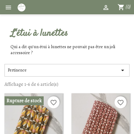
shopping_cart


(0)
L'étui à lunettes
Qui a dit qu'un étui à lunettes ne pouvait pas être un joli
accessoire ?

Pertinence
Affichage 1-6 de 6 article(s)
Rupture de stock
favorite_border
favorite_border