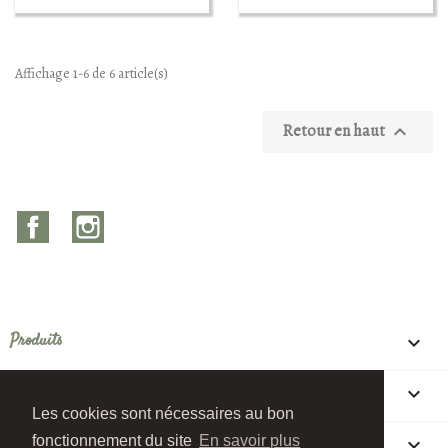
Affichage 1-6 de 6 article(s)
Retour en haut

Facebook
Instagram
Produits

Notre société

Les cookies sont nécessaires au bon
Votre compte
fonctionnement du site
En savoir plus
