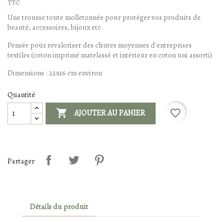
TTC
Une trousse toute molletonnée pour protéger vos produits de
beauté, accessoires, bijoux etc.
Pensée pour revaloriser des chutes moyennes d'entreprises
textiles (coton imprimé matelassé et intérieur en coton uni assorti)
Dimensions : 22x16 cm environ
Quantité

favorite_border
AJOUTER AU PANIER
Partager
Détails du produit