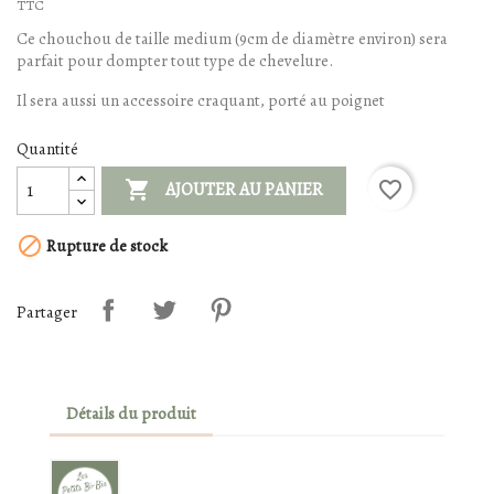
TTC
Ce chouchou de taille medium (9cm de diamètre environ) sera
parfait pour dompter tout type de chevelure.
Il sera aussi un accessoire craquant, porté au poignet
Quantité

favorite_border
AJOUTER AU PANIER

Rupture de stock
Partager
Détails du produit