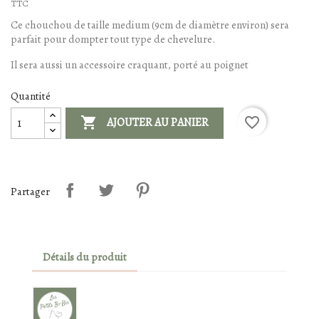
TTC
Ce chouchou de taille medium (9cm de diamètre environ) sera
parfait pour dompter tout type de chevelure.
Il sera aussi un accessoire craquant, porté au poignet
Quantité

favorite_border
AJOUTER AU PANIER
Partager
Détails du produit