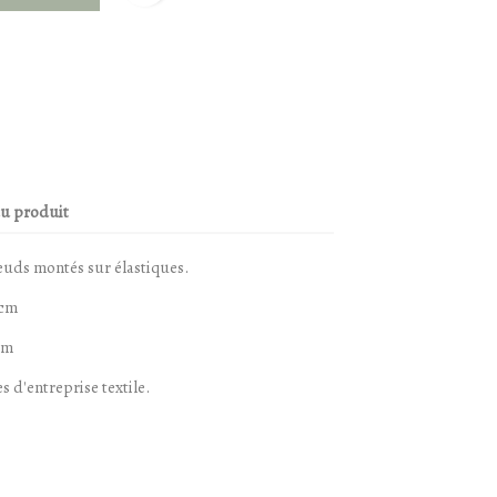
du produit
euds montés sur élastiques.
 cm
cm
es d'entreprise textile.