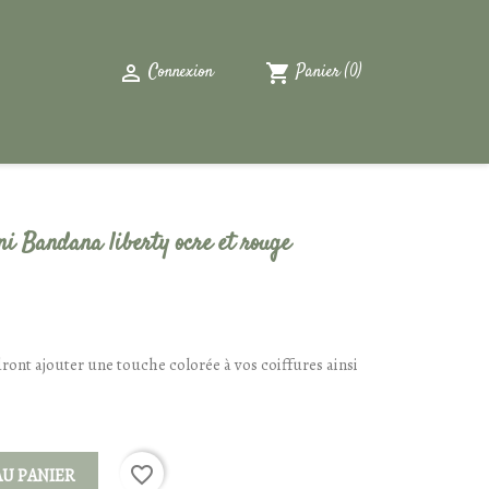

shopping_cart
Connexion
Panier
(0)
i Bandana liberty ocre et rouge
dront ajouter une touche colorée à vos coiffures ainsi
favorite_border
AU PANIER